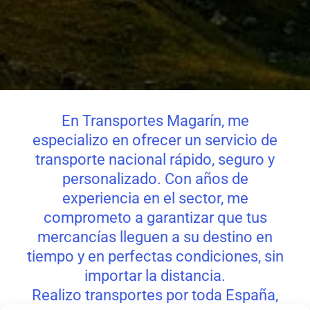
En Transportes Magarín, me
especializo en ofrecer un servicio de
transporte nacional rápido, seguro y
personalizado. Con años de
experiencia en el sector, me
comprometo a garantizar que tus
mercancías lleguen a su destino en
tiempo y en perfectas condiciones, sin
importar la distancia.
Realizo transportes por toda España,