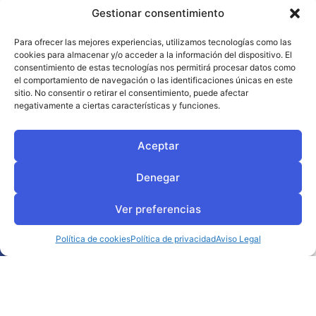
conectando comunidades autónomas
Gestionar consentimiento
con la misma eficiencia, ya sea en
distancias cortas o largas. Mi objetivo
Para ofrecer las mejores experiencias, utilizamos tecnologías como las
cookies para almacenar y/o acceder a la información del dispositivo. El
es simplificar la logística para que tú
consentimiento de estas tecnologías nos permitirá procesar datos como
el comportamiento de navegación o las identificaciones únicas en este
solo tengas que preocuparte por tu
sitio. No consentir o retirar el consentimiento, puede afectar
negocio.
negativamente a ciertas características y funciones.
Aceptar
¿POR QUÉ
Denegar
ELEGIR
TRANSPORTES
Ver preferencias
MAGARÍN?
Política de cookies
Política de privacidad
Aviso Legal
Flexibilidad
Nos adaptamos
completamente a tus